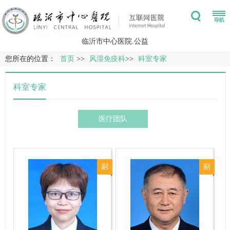
临沂市中心医院.公益
您所在的位置：
首页
>>
风湿免疫科
>>
科室专家
科室专家
医疗团队
副
副
主
主
任
任
医
医
师
师