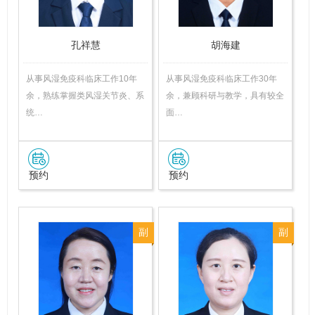
孔祥慧
胡海建
从事风湿免疫科临床工作10年
从事风湿免疫科临床工作30年
余，熟练掌握类风湿关节炎、系
余，兼顾科研与教学，具有较全
统…
面…
预约
预约
副
副
主
主
任
任
医
医