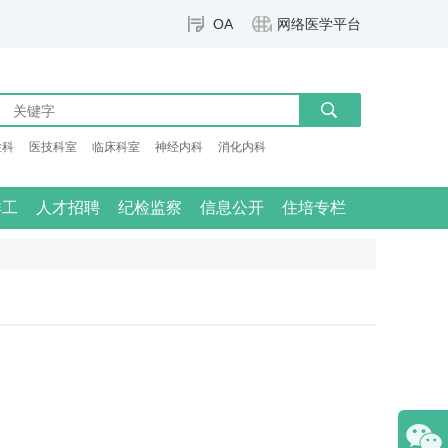
OA
网络医学平台
检科
医技科室
临床科室
神经内科
消化内科
群工
人才招聘
纪检监察
信息公开
住培专栏