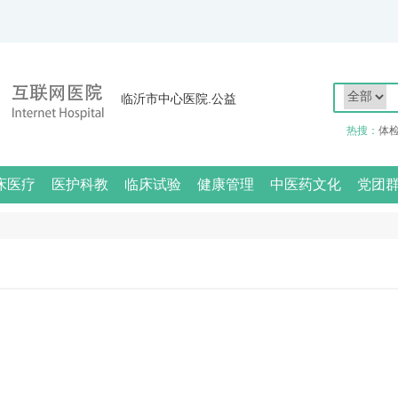
临沂市中心医院.公益
热搜：
体
床医疗
医护科教
临床试验
健康管理
中医药文化
党团