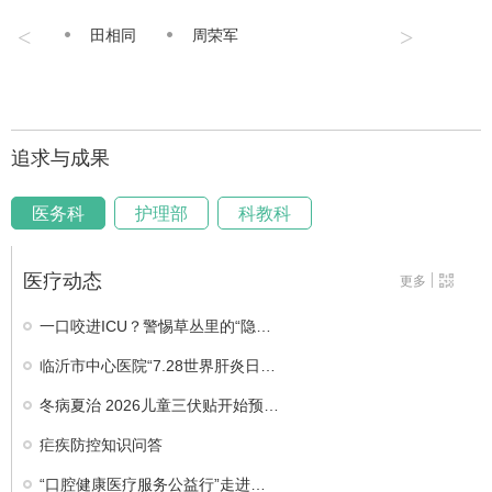
<
>
田相同
周荣军
追求与成果
医务科
护理部
科教科
医疗动态
更多
一口咬进ICU？警惕草丛里的“隐…
临沂市中心医院“7.28世界肝炎日…
冬病夏治 2026儿童三伏贴开始预…
疟疾防控知识问答
“口腔健康医疗服务公益行”走进…