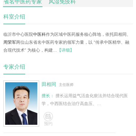
省名中医药专家
风湿免疫科
感染科
呼吸
科室介绍
临沂市中心医院
中医科
作为区域中医药服务核心阵地，依托田相同、
周荣军
两位山东省名中医药专家的领军力量，以 “传承中医精华、融
合现代技术” 为核心，构建…
【详细】
专家介绍
田相同
主任医师
擅长：
擅长运用益气活血化瘀法并结合现代医
学，中西医结合治疗高血压、…
预约