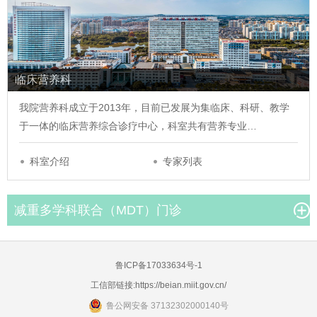
临床营养科
我院营养科成立于2013年，目前已发展为集临床、科研、教学
于一体的临床营养综合诊疗中心，科室共有营养专业…
科室介绍
专家列表
减重多学科联合（MDT）门诊
鲁ICP备17033634号-1
工信部链接:
https://beian.miit.gov.cn/
鲁公网安备 37132302000140号