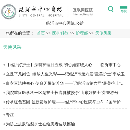
临沂市中心医院.公益
您所在的位置：
首页
>>
医护科教
>>
护理部
>>
天使风采
天使风采
【临沂好护士】深耕护理廿五载 初心如磐暖人心——临沂市中心医院科护士长、心血管内科三病区护士长 孔祥颜
立足平凡岗位 绽放人生光彩——记临沂市第六届“最美护士”李成玉
白衣素洁映初心 使命闪耀绽芳华 ——记临沂市第六届“最美护士”李会丽
我院重症医学科一区副护士长高健被授予“山东好护士”荣誉称号
传承红色基因 创新发展护理——临沂市中心医院举办5.12国际护士节庆祝大会
专注
为防止皮肤皲裂护士在给患者皮肤擦油