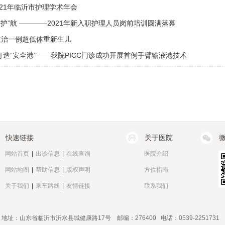
021年临沂市护理学术年会
帆“护”航 ————2021年新入职护理人员岗前培训圆满落幕
功救治一例超低体重新生儿
打造“安全港’’——我院PICC门诊成功开展首例手臂输液港技术
快速链接
关于医院
网站首页
|
出诊信息
|
在线查询
医院介绍
网站地图
|
帮助信息
|
版权声明
方位指南
关于我们
|
乘车路线
|
友情链接
联系我们
地址：山东省临沂市沂水县城健康路17号 邮编：276400 电话：0539-2251731