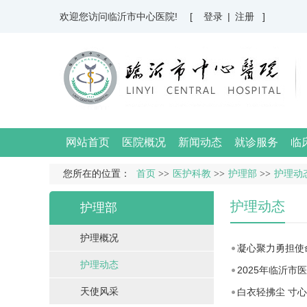
欢迎您访问临沂市中心医院!
[ 登录
|
注册 ]
网站首页
医院概况
新闻动态
就诊服务
临
您所在的位置：
首页
>>
医护科教
>>
护理部
>>
护理动
护理动态
护理部
护理概况
凝心聚力勇担使
护理动态
2025年临沂
天使风采
白衣轻拂尘 寸