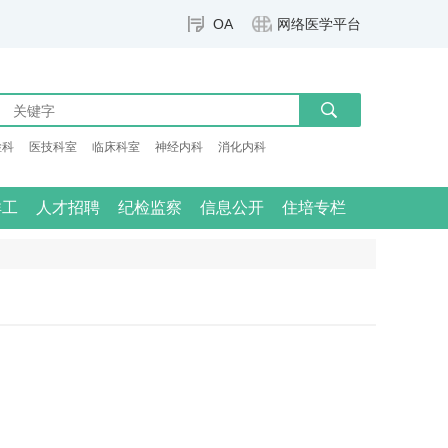
OA
网络医学平台
检科
医技科室
临床科室
神经内科
消化内科
群工
人才招聘
纪检监察
信息公开
住培专栏