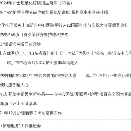
024年护士规范化培训招生简章（60名）
在全省“护理管理者岗位赋能系统培训班”系列赛事中喜获佳绩
优化护理服务丨临沂市中心医院举行5·12国际护士节庆祝大会暨颁奖典礼
护理科研项目再次荣获齐鲁护理科技奖
 护理咨询网络门诊开诊
年“山东优秀护士”、“山东省百佳护士长”、“临沂优秀护士”公布，临沂市中
——临沂市中心医院NICU护士救助车祸老人
护理团队在2022年“技能兴鲁”职业技能大赛——临沂市卫生行业护理职
 便民服务暖人心
模式 开创幸福民生新格局——市中心医院“互联网+护理”项目在全国大赛
创新项目评比圆满落幕
21年12月护理新职工岗前培训工作
+护理服务”工作推进会