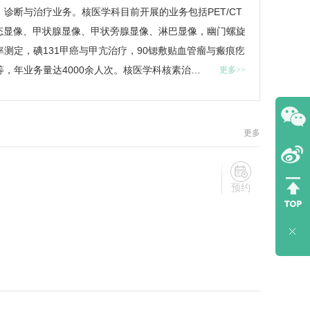
、诊断与治疗业务。
核医学科
目前开展的业务包括PET/CT
肾动态显像、甲状腺显像、甲状旁腺显像、淋巴显像，幽门螺旋
测定，碘131甲癌与甲亢治疗，90锶敷贴血管瘤与瘢痕疙
，年业务量达4000余人次。
核医学科
核素治…
更多>>
更多
预约