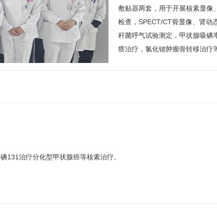
敷贴器两套，用于开展核素显像
检查，SPECT/CT骨显像、
杆菌呼气试验测定，甲状腺吸碘率
瘩治疗，氯化锶肿瘤骨转移治疗等
断，碘131治疗分化型甲状腺癌等核素治疗。