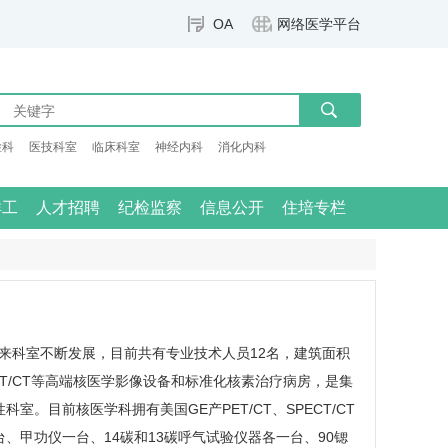
OA
网络医学平台
检科
医技科室
临床科室
神经内科
消化内科
群工
人才招聘
纪检监察
信息公开
住培专栏
余年来科室不断发展，目前共有专业技术人员12名，建筑面积
PECT/CT等高端核医学影像设备和标准化核素治疗病房，是集
性科室。目前
核医学科
拥有美国GE产PET/CT、SPECT/CT
、甲功仪一台、14碳和13碳呼气试验仪器各一台、90锶