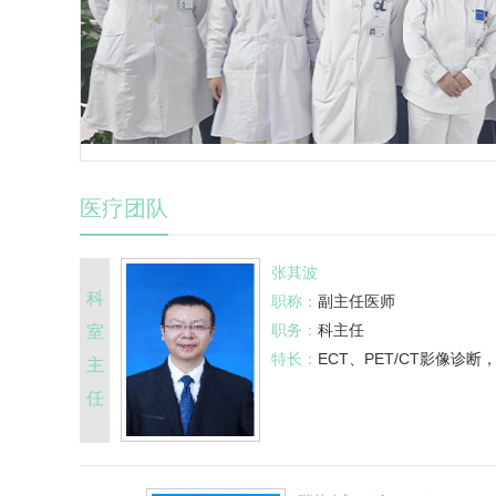
医疗团队
张其波
科
职称：
副主任医师
职务：
科主任
室
特长：
ECT、PET/CT影像诊
主
任