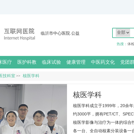
临沂市中心医院.公益
热搜：
体
床医疗
医护科教
临床试验
健康管理
中医药文化
党团
医技科室
核医学科
>>
核医学科
核医学科
成立于1999年，20
约3000平，拥有PET/CT、S
核医学影像与治疗为一体的综合
各一台、全自动核素分装设备一台