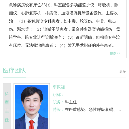
急诊病房
设有床位36张，科室配备多功能监护仪、呼吸机、除
颤仪、心肺复苏机、排痰仪、血液灌流机等设备设施。主要收
治：（1）各种急诊专科患者，如中毒、蛇咬伤、中暑、电击
伤、溺水等；（2）诊断不明患者，常合并多器官功能损伤，需
跨学科、跨专业进行诊断治疗；（3）诊断明确，但相关专科没
有床位、无法收治的患者；（4）暂无手术指征的外科患者。
更多>>
医疗团队
更多
李振翮
科
职称：
-
职务：
科主任
室
特长：
在严重感染、急性呼吸衰竭、心力衰竭、中毒等急危重症的救治和器官功能的支持方面具有丰富的临床经验，擅长内科常见病多发慢性病以及多病共存患者的救治，开展了血液净化治疗在急性中毒、脓毒血症等危重患者的应用。
主
任