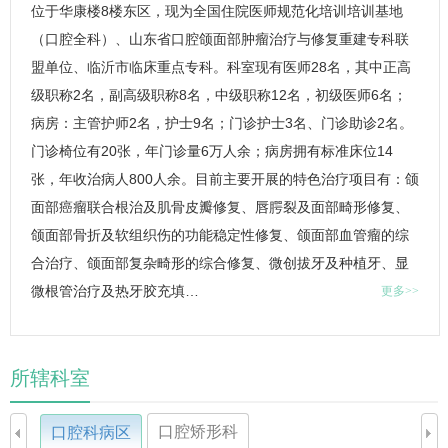
位于华康楼8楼东区，现为全国住院医师规范化培训培训基地
（口腔全科）、山东省口腔颌面部肿瘤治疗与修复重建专科联
盟单位、临沂市临床重点专科。科室现有医师28名，其中正高
级职称2名，副高级职称8名，中级职称12名，初级医师6名；
病房：主管护师2名，护士9名；门诊护士3名、门诊助诊2名。
门诊椅位有20张，年门诊量6万人余；病房拥有标准床位14
张，年收治病人800人余。目前主要开展的特色治疗项目有：颌
面部癌瘤联合根治及肌骨皮瓣修复、唇腭裂及面部畸形修复、
颌面部骨折及软组织伤的功能稳定性修复、颌面部血管瘤的综
合治疗、颌面部复杂畸形的综合修复、微创拔牙及种植牙、显
微根管治疗及热牙胶充填…
更多>>
所辖科室
口腔矫形科
口腔科病区