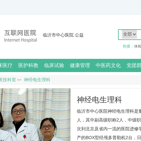
临沂市中心医院.公益
热搜：
体
床医疗
医护科教
临床试验
健康管理
中医药文化
党团
医技科室
神经电生理科
>>
神经电生理科
临沂市中心医院
神经电生理科
是
人，其中副高级职称2人，中级职
次到北京及省内一流的医院进修学
产的BOX型经颅多普勒机2台，日