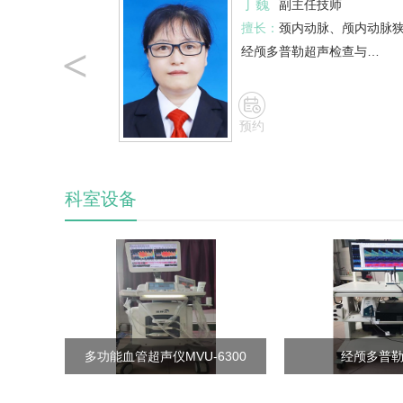
丁巍
副主任技师
擅长：
颈内动脉、颅内动脉
<
经颅多普勒超声检查与…
预约
科室设备
多功能血管超声仪MVU-6300
经颅多普