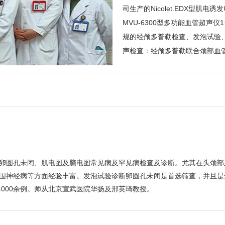
司生产的Nicolet.EDX型
MVU-6300型多功能血管超声
规的经颅多普勒检查、发泡试验、常
声检查：经颅多普勒联合颈部血
卵圆孔未闭、肌电图及脑电图常见病及罕见病检查及诊断。尤其在头颈部
围神经病等方面经验丰富。发泡试验诊断卵圆孔未闭是首选筛查，并且是金标
4000余例。师从北京宣武医院华扬及邢英琦教授。