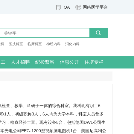
OA
网络医学平台
检科
医技科室
临床科室
神经内科
消化内科
群工
人才招聘
纪检监察
信息公开
住培专栏
集检查、教学、科研于一体的综合科室。我科现有职工6
称1人，初级职称3人，6人均为大学本科，科室人员曾多
习，检查经验丰富。现有设备5台，包括德国DWL公司生
本光电公司EEG-1200型视频脑电图机1台，美国尼高利公