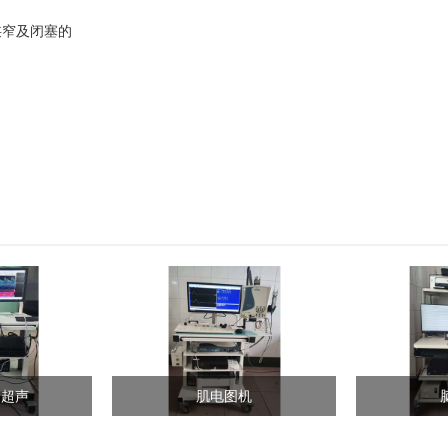
狭窄及闭塞的
勒超声
肌电图机