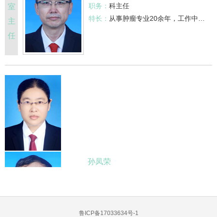
职务：
科主任
室
特长：
从事肿瘤专业20余年，工作中注重肿瘤综合治疗与个体化向相结合，具有较为丰富的临床经验，擅长胃癌、结直肠癌、肺癌、食管癌、乳腺癌、淋巴瘤等恶性肿瘤的化疗、放疗、靶向、内分泌及免疫等治疗，特别是对消化系统肿瘤的规范化治疗，有较深造诣。
主
任
孙凤荣
副主任医师
擅长：
从事
鲁ICP备17033634号-1