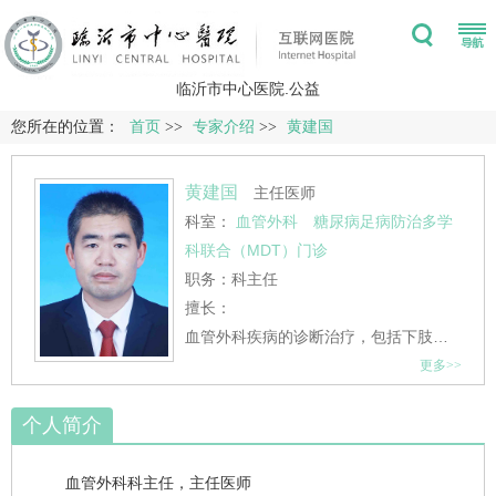
临沂市中心医院.公益
您所在的位置：
首页
>>
专家介绍
>>
黄建国
黄建国
主任医师
科室：
血管外科
糖尿病足病防治多学
科联合（MDT）门诊
职务：科主任
擅长：
血管外科疾病的诊断治疗，包括下肢静脉曲张的微创微痕治疗、下肢深静脉血栓的一站式治疗，静脉血栓栓塞症、肺动脉栓塞、先天性静脉畸形、下肢淋巴水肿、下肢动脉硬化闭塞症、血栓闭塞性脉管炎、糖尿病足、主髂动脉闭塞、下肢动脉血栓形成和栓塞、锁骨下动脉闭塞、主动脉夹层、腹主动脉瘤等疾病的诊治。熟练掌握下腔静脉滤器置入与取出术、肺动脉栓塞介入治疗术、下肢动脉支架置入术、…
更多>>
个人简介
血管外科科主任，主任医师