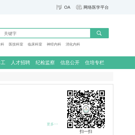
OA
网络医学平台
检科
医技科室
临床科室
神经内科
消化内科
群工
人才招聘
纪检监察
信息公开
住培专栏
更多>>
扫一扫