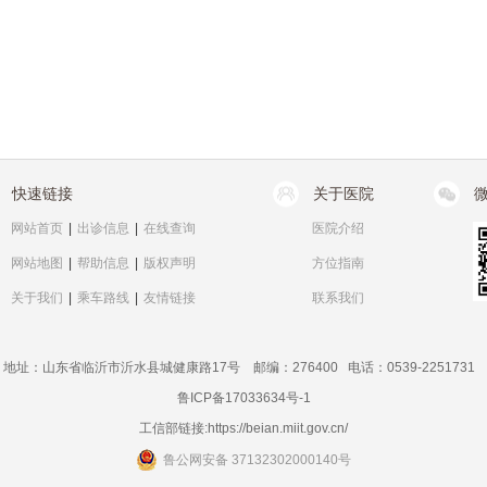
快速链接
关于医院
网站首页
|
出诊信息
|
在线查询
医院介绍
网站地图
|
帮助信息
|
版权声明
方位指南
关于我们
|
乘车路线
|
友情链接
联系我们
地址：山东省临沂市沂水县城健康路17号 邮编：276400 电话：0539-2251731
鲁ICP备17033634号-1
工信部链接:
https://beian.miit.gov.cn/
鲁公网安备 37132302000140号