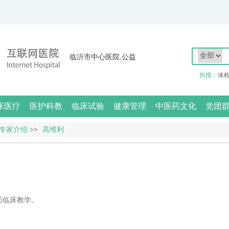
临沂市中心医院.公益
热搜：
体
床医疗
医护科教
临床试验
健康管理
中医药文化
党团
专家介绍
>>
高维利
药临床教学。