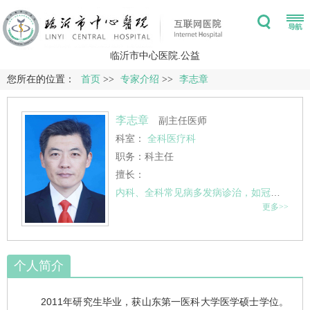
临沂市中心医院.公益
您所在的位置：
首页
>>
专家介绍
>>
李志章
李志章
副主任医师
科室：
全科医疗科
职务：科主任
擅长：
内科、全科常见病多发病诊治，如
冠心病
、高
更多>>
个人简介
2011年研究生毕业，获山东第一医科大学医学硕士学位。