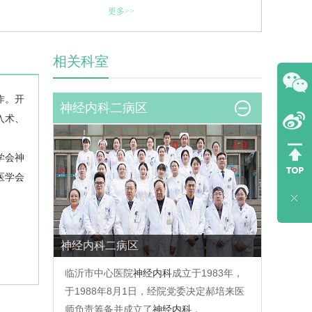
更多>>
相关科室
作。开
神经内科二病区
入术、
学会神
医学会
神经内科二病区
临沂市中心医院
神经内科
成立于1983年，
于1988年8月1日，经院党委决定郝培来医
师负责筹备并成立了
神经内科
，…