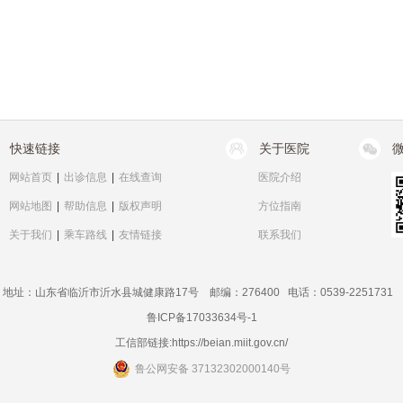
快速链接
关于医院
网站首页
|
出诊信息
|
在线查询
医院介绍
网站地图
|
帮助信息
|
版权声明
方位指南
关于我们
|
乘车路线
|
友情链接
联系我们
地址：山东省临沂市沂水县城健康路17号 邮编：276400 电话：0539-2251731
鲁ICP备17033634号-1
工信部链接:
https://beian.miit.gov.cn/
鲁公网安备 37132302000140号