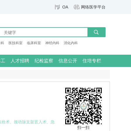
OA
网络医学平台
检科
医技科室
临床科室
神经内科
消化内科
群工
人才招聘
纪检监察
信息公开
住培专栏
取栓术、颈动脉支架置入术、急
扫一扫