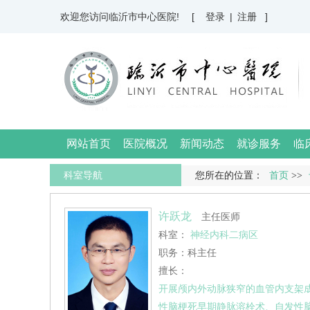
欢迎您访问临沂市中心医院!
[ 登录
|
注册 ]
网站首页
医院概况
新闻动态
就诊服务
临
科室导航
您所在的位置：
首页
>>
许跃龙
主任医师
科室：
神经内科二病区
职务：科主任
擅长：
开展颅内外动脉狭窄的血管内支架
性脑梗死早期静脉溶栓术、自发性