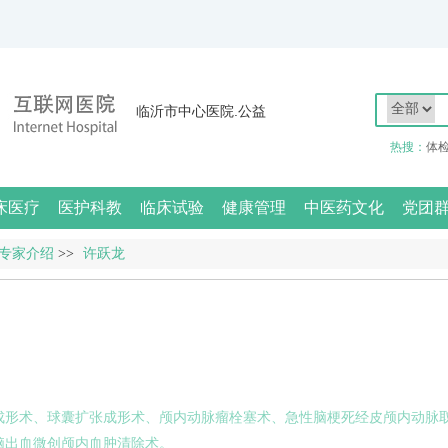
临沂市中心医院.公益
热搜：
体
床医疗
医护科教
临床试验
健康管理
中医药文化
党团
专家介绍
>>
许跃龙
成形术、球囊扩张成形术、颅内动脉瘤栓塞术、急性脑梗死经皮颅内动脉
脑出血微创颅内血肿清除术。