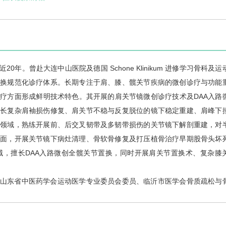
20年。曾赴大连中山医院及德国 Schone Klinikum 进修学习
骨科
及运
置换规范化诊疗体系。长期专注于肩、膝、髋关节疾病的微创诊疗与功能
疗方面形成鲜明技术特色。其开展的肩关节镜微创诊疗技术及DAA入路
擅长复杂肩袖损伤修复、肩关节不稳与反复脱位的镜下稳定重建、肩峰下
建领域，熟练开展前、后交叉韧带及多韧带损伤的关节镜下解剖重建，对
方面，开展关节镜下病灶清理、骨软骨修复及打压植骨治疗早期股骨头坏
域，擅长DAA入路微创全髋关节置换，同时开展肩关节置换术、复杂膝
山东省中医药学会运动医学专业委员会委员、临沂市医学会骨质疏松与
，获国家发明专利1项。秉承以患者为中心、以循证医学为依据、以精准微
的医疗服务。