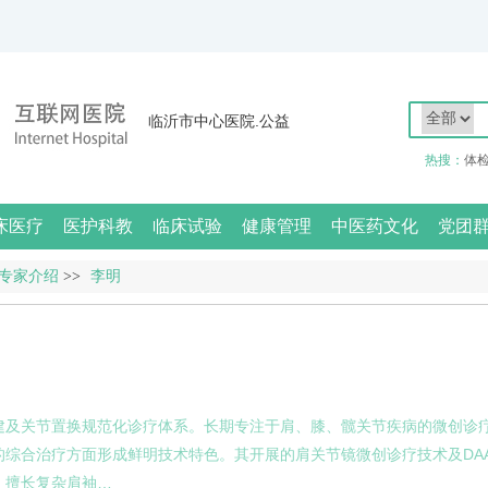
临沂市中心医院.公益
热搜：
体
床医疗
医护科教
临床试验
健康管理
中医药文化
党团
专家介绍
>>
李明
建及关节置换规范化诊疗体系。长期专注于肩、膝、髋关节疾病的微创诊
的综合治疗方面形成鲜明技术特色。其开展的肩关节镜微创诊疗技术及DA
，擅长复杂肩袖…