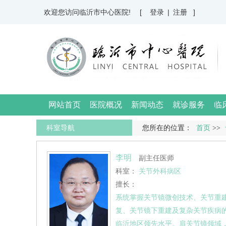
欢迎您访问临沂市中心医院!
[ 登录
|
注册 ]
网站首页
医院概况
新闻动态
就诊服务
临
科室导航
您所在的位置：
首页
>>
李明
副主任医师
科室：
关节外科病区
擅长：
系统掌握关节镜微创技术、关节重
复、关节镜下重建及复杂关节疾病
临沂地区领先水平。肩关节镜领域