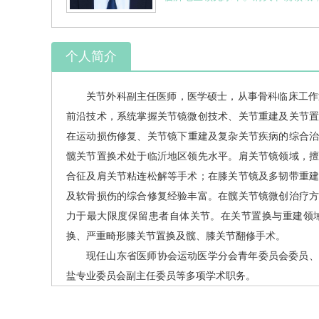
个人简介
关节外科副主任医师，医学硕士，从事
骨科
临床工作近
前沿技术，系统掌握关节镜微创技术、关节重建及关节
在运动损伤修复、关节镜下重建及复杂关节疾病的综合治
髋关节置换术处于临沂地区领先水平。肩关节镜领域，
合征及肩关节粘连松解等手术；在膝关节镜及多韧带重
及软骨损伤的综合修复经验丰富。在髋关节镜微创治疗
力于最大限度保留患者自体关节。在关节置换与重建领
换、严重畸形膝关节置换及髋、膝关节翻修手术。
现任山东省医师协会运动医学分会青年委员会委员、
盐专业委员会副主任委员等多项学术职务。
以第一作者发表中华级论文1篇、科技核心论文6篇
色的诊疗理念，为患者提供安全、规范、个体化、高质量