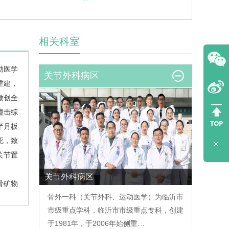
相关科室
动医学
关节外科病区
重建，
微创全
撞击综
半月板
死，致
关节置
关节外科病区
骨矿物
骨外一科（关节外科、运动医学）为临沂市
市级重点学科，临沂市市级重点专科，创建
创为特
于1981年，于2006年始侧重…