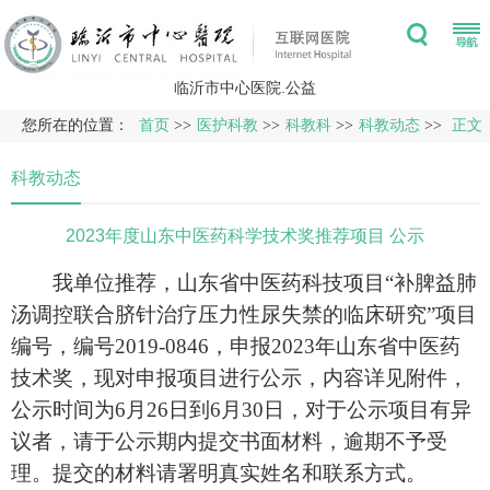
临沂市中心医院.公益
您所在的位置：
首页
>>
医护科教
>>
科教科
>>
科教动态
>>
正文
科教动态
2023年度山东中医药科学技术奖推荐项目 公示
我单位推荐，山东省
中医药科技
项目
“
补脾益肺
汤调控联合脐针治疗压力性尿失禁的临床研究
”
项目
编号，编号
2019-0846
，
申报
202
3
年山东省
中医药
技术奖，现对申报项目进行公示，内容详见附件，
公示时间为
6
月
26
日到
6
月
30
日，对于公示项目有异
议者，请于公示期内提交书面材料，逾期不予受
理。提交的材料请署明真实姓名和联系方式。