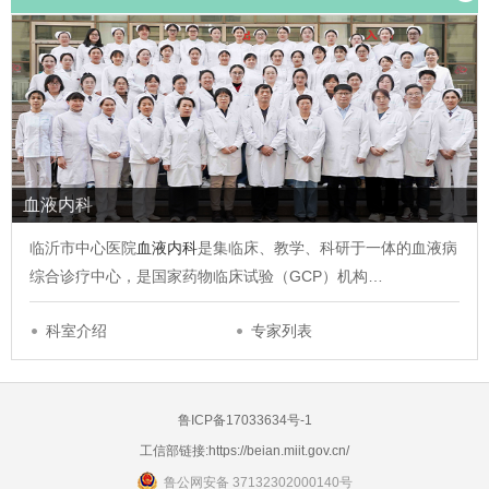
血液内科
临沂市中心医院
血液内科
是集临床、教学、科研于一体的血液病
综合诊疗中心，是国家药物临床试验（GCP）机构…
科室介绍
专家列表
鲁ICP备17033634号-1
工信部链接:
https://beian.miit.gov.cn/
鲁公网安备 37132302000140号