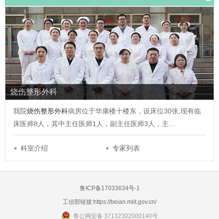
烧伤整形外科
我院
烧伤整形外科
病房位于华康楼十楼东，设床位30张,现有临
床医师8人，其中主任医师1人，副主任医师3人，主…
科室介绍
专家列表
鲁ICP备17033634号-1
工信部链接:
https://beian.miit.gov.cn/
鲁公网安备 37132302000140号