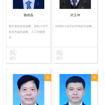
魏相磊
武玉坤
循环系统疾病诊断、肺部小结节
对肺部小结节的早期定性诊断。
良恶性鉴别诊断、人工智能技
术…
预约
预约
主
主
任
任
医
医
师
师