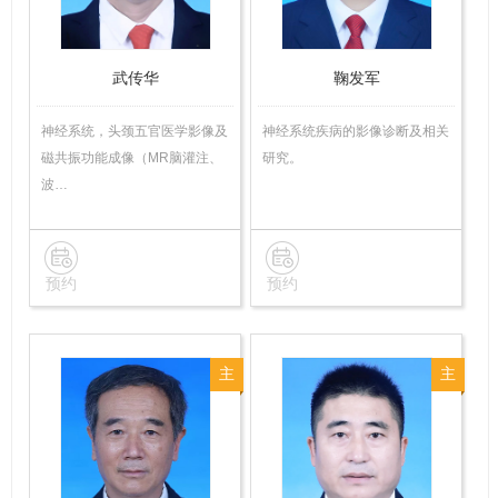
武传华
鞠发军
神经系统，头颈五官医学影像及
神经系统疾病的影像诊断及相关
磁共振功能成像（MR脑灌注、
研究。
波…
预约
预约
主
主
任
任
医
医
师
师