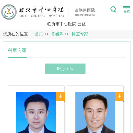
临沂市中心医院.公益
您所在的位置：
首页
>>
影像科
>>
科室专家
科室专家
医疗团队
主
主
任
任
医
医
师
师