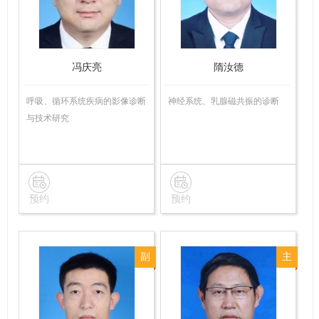
师
师
冯庆亮
隋汝德
呼吸、循环系统疾病的影像诊断
神经系统、乳腺磁共振的诊断
与技术研究
预约
预约
副
主
主
任
任
技