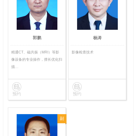
技
技
师
师
郭鹏
杨涛
精通CT、磁共振（MRI）等影
影像检查技术
像设备的专业操作，擅长优化扫
描…
预约
预约
副
主