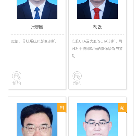
师
师
张志国
胡强
腹部、骨肌系统的影像诊断。
心脏CTA及大血管CTA诊断，同
时对于胸部疾病的影像诊断与鉴
别…
预约
预约
副
副
主
主
任
任
医
医