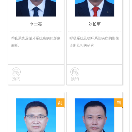
师
师
李士亮
刘长军
呼吸系统及循环系统疾病的影像
呼吸系统及循环系统疾病的影像
诊断。
诊断及相关研究
预约
预约
副
副
主
主
任
任
医
医