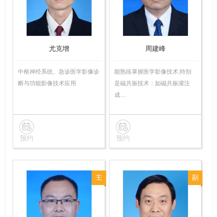
医
师
师
尤克增
周建峰
中枢神经系统、急诊医学影像诊
能熟练掌握医学影像技术,特别
断与功能影像技术应用
是磁共振技术：如磁共振灌注
成…
预约
预约
主
副
任
主
技
任