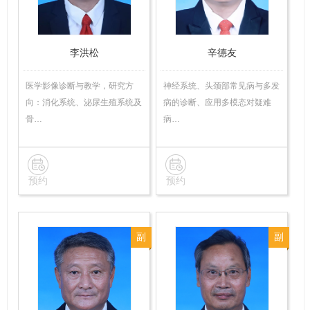
李洪松
辛德友
医学影像诊断与教学，研究方
神经系统、头颈部常见病与多发
向：消化系统、泌尿生殖系统及
病的诊断、应用多模态对疑难
骨…
病…
预约
预约
副
副
主
主
任
任
医
医