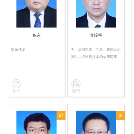
技
技
师
师
鲍东
蔡竣宇
影像技术
头、颈部血管、乳腺、腹部及心
脏磁共振检查技术的临床应用。
预约
预约
副
副
主
主
任
任