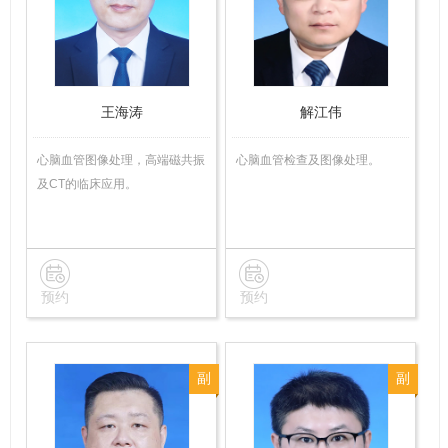
技
技
师
师
王海涛
解江伟
心脑血管图像处理，高端磁共振
心脑血管检查及图像处理。
及CT的临床应用。
预约
预约
副
副
主
主
任
任