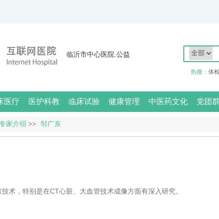
临沂市中心医院.公益
热搜：
体
床医疗
医护科教
临床试验
健康管理
中医药文化
党团
专家介绍
>>
邹广东
查技术，特别是在CT心脏、大血管技术成像方面有深入研究。