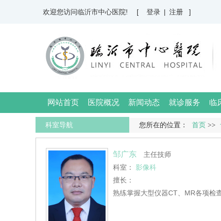
欢迎您访问临沂市中心医院!
[ 登录
|
注册 ]
网站首页
医院概况
新闻动态
就诊服务
临
科室导航
您所在的位置：
首页
>>
邹广东
主任技师
科室：
影像科
擅长：
熟练掌握大型仪器CT、MR各项检