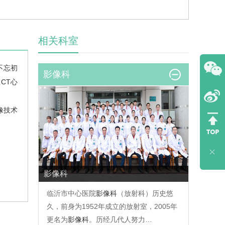
相关科室
不忘初
影像科
CT心
像技术
影像科
临沂市中心医院
影像科
（放射科）历史悠
久，前身为1952年成立的放射室，2005年
更名为
影像科
。历经几代人努力…