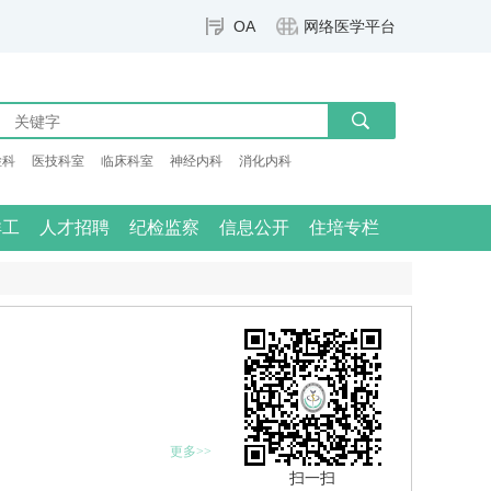
OA
网络医学平台
检科
医技科室
临床科室
神经内科
消化内科
群工
人才招聘
纪检监察
信息公开
住培专栏
更多>>
扫一扫