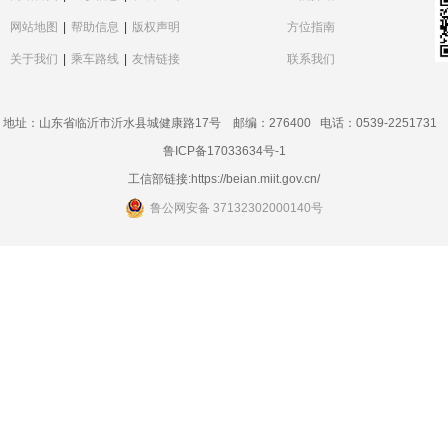
网站地图
|
帮助信息
|
版权声明
方位指南
关于我们
|
乘车路线
|
友情链接
联系我们
地址：山东省临沂市沂水县城健康路17号 邮编：276400 电话：0539-2251731
鲁ICP备17033634号-1
工信部链接:
https://beian.miit.gov.cn/
鲁公网安备 37132302000140号