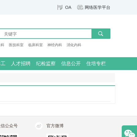
OA
网络医学平台
检科
医技科室
临床科室
神经内科
消化内科
群工
人才招聘
纪检监察
信息公开
住培专栏
微信公众号
官方微博