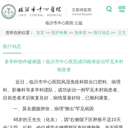
临沂市中心医院.公益
您所在的位置：
首页
>>
医护科教
>>
医务部
>>
医疗动态
>>
正文
医疗动态
多学科协作破难题！临沂市中心医院成功精准诊治罕见木村
病患者
近日，临沂市中心医院风湿免疫科联合
口腔科
、
病理
科
、
影像科
等多学科团队，成功诊治一例罕见木村病患者。
目前患者术后恢复良好，病情显著好转，已顺利康复。
一、莫名腮腺肿块，病理“揪出”罕见病因
48岁的王先生（化名），因“右侧颌下区肿胀不适10天
余”入院。起初，他仅感觉右侧腮腺区有轻微肿胀，并无明显