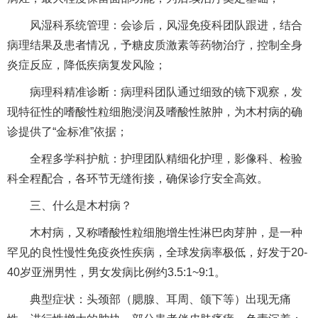
风湿科
系统管理：会诊后，风湿免疫科团队跟进，结合
病理结果及患者情况，予糖皮质激素等药物治疗，控制全身
炎症反应，降低疾病复发风险；
病理科
精准诊断：
病理科
团队通过细致的镜下观察，发
现特征性的嗜酸性粒细胞浸润及嗜酸性脓肿，为木村病的确
诊提供了“金标准”依据；
全程多学科护航：护理团队精细化护理，
影像科
、
检验
科
全程配合，各环节无缝衔接，确保诊疗安全高效。
三、什么是木村病？
木村病，又称嗜酸性粒细胞增生性淋巴肉芽肿，是一种
罕见的良性慢性免疫炎性疾病，全球发病率极低，好发于20-
40岁亚洲男性，男女发病比例约3.5:1~9:1。
典型症状：头颈部（腮腺、耳周、颌下等）出现无痛