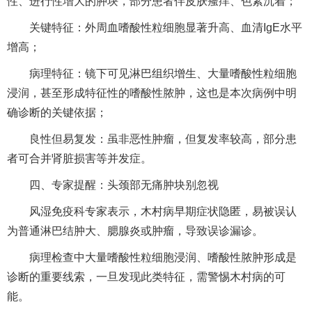
性、进行性增大的肿块，部分患者伴皮肤瘙痒、色素沉着；
关键特征：外周血嗜酸性粒细胞显著升高、血清IgE水平
增高；
病理特征：镜下可见淋巴组织增生、大量嗜酸性粒细胞
浸润，甚至形成特征性的嗜酸性脓肿，这也是本次病例中明
确诊断的关键依据；
良性但易复发：虽非恶性肿瘤，但复发率较高，部分患
者可合并肾脏损害等并发症。
四、专家提醒：头颈部无痛肿块别忽视
风湿免疫科专家表示，木村病早期症状隐匿，易被误认
为普通淋巴结肿大、腮腺炎或肿瘤，导致误诊漏诊。
病理检查中大量嗜酸性粒细胞浸润、嗜酸性脓肿形成是
诊断的重要线索，一旦发现此类特征，需警惕木村病的可
能。