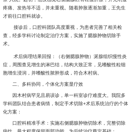
疼痛、发热等不适，并未重视。随着肿胀逐渐加重，王先生
才前往
口腔科
就诊。
接诊后，
口腔科
团队高度重视，为患者完善了相关检
查，经多学科讨论制定治疗方案，实施了腮腺肿物切除手
术。
术后病理结果回报：（右侧腮腺肿物）涎腺组织慢性炎
症，周围查见增生的淋巴结，结构大致正常，见嗜酸性粒细
胞增生浸润，并嗜酸性脓肿形成，符合木村病。
二、多科协同，个体化方案显疗效
因木村病罕见且易误诊，单一科室诊疗难度大。我院多
学科团队结合患者病情，制定手术切除+术后系统治疗的个体
化方案：
口腔科
精准手术：实施右侧腮腺肿物切除术，完整切除
病灶，最大程度保留面部功能，为后续治疗奠定基础；