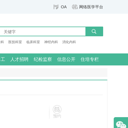
OA
网络医学平台
检科
医技科室
临床科室
神经内科
消化内科
群工
人才招聘
纪检监察
信息公开
住培专栏
预约