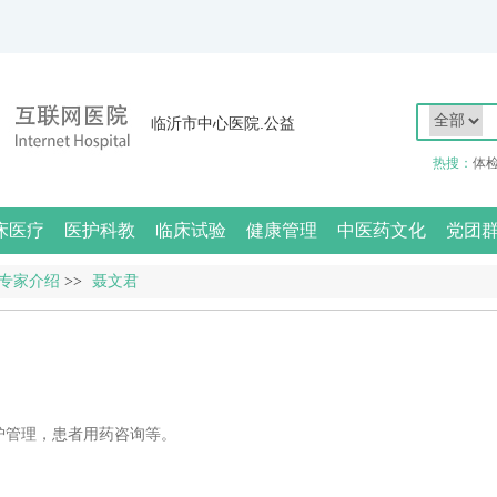
临沂市中心医院.公益
热搜：
体
床医疗
医护科教
临床试验
健康管理
中医药文化
党团
专家介绍
>>
聂文君
护管理，患者用药咨询等。