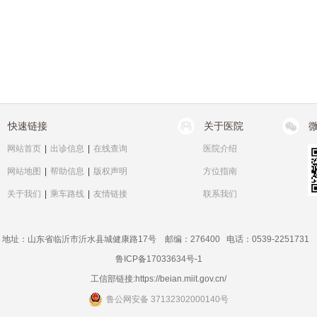
快速链接
关于医院
网站首页
|
出诊信息
|
在线查询
医院介绍
网站地图
|
帮助信息
|
版权声明
方位指南
关于我们
|
乘车路线
|
友情链接
联系我们
地址：山东省临沂市沂水县城健康路17号 邮编：276400 电话：0539-2251731
鲁ICP备17033634号-1
工信部链接:
https://beian.miit.gov.cn/
鲁公网安备 37132302000140号