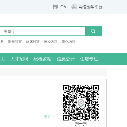
OA
网络医学平台
检科
医技科室
临床科室
神经内科
消化内科
群工
人才招聘
纪检监察
信息公开
住培专栏
更多>>
扫一扫