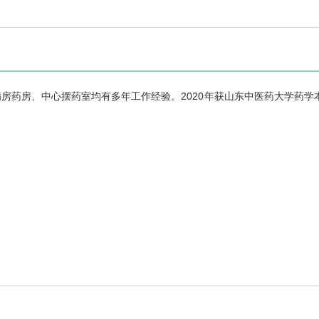
病房药房、中心摆药室均有多年工作经验。2020年获山东中医药大学药学