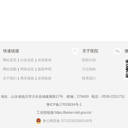
快速链接
关于医院
网站首页
|
出诊信息
|
在线查询
医院介绍
网站地图
|
帮助信息
|
版权声明
方位指南
关于我们
|
乘车路线
|
友情链接
联系我们
地址：山东省临沂市沂水县城健康路17号 邮编：276400 电话：0539-2251731
鲁ICP备17033634号-1
工信部链接:
https://beian.miit.gov.cn/
鲁公网安备 37132302000140号