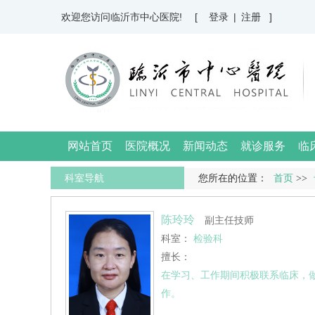
欢迎您访问临沂市中心医院!
[ 登录
|
注册 ]
网站首页
医院概况
新闻动态
就诊服务
临
科室导航
您所在的位置：
首页
>>
陈玲玲
副主任技师
科室：
检验科
擅长：
在学习、工作期间积极联系临床，
作。