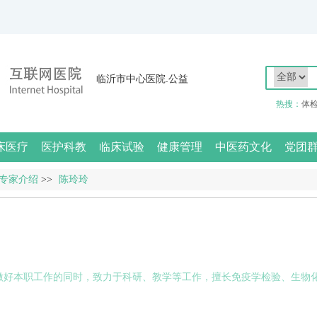
临沂市中心医院.公益
热搜：
体
床医疗
医护科教
临床试验
健康管理
中医药文化
党团
专家介绍
>>
陈玲玲
做好本职工作的同时，致力于科研、教学等工作，擅长免疫学检验、生物