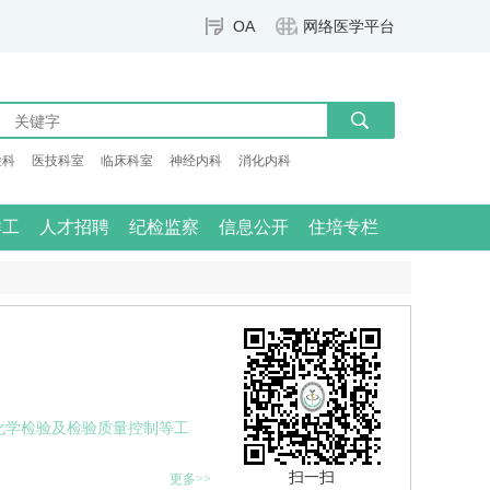
OA
网络医学平台
检科
医技科室
临床科室
神经内科
消化内科
群工
人才招聘
纪检监察
信息公开
住培专栏
化学检验及检验质量控制等工
扫一扫
更多>>