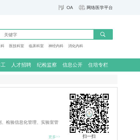
OA
网络医学平台
检科
医技科室
临床科室
神经内科
消化内科
群工
人才招聘
纪检监察
信息公开
住培专栏
制、检验信息化管理、实验室管
扫一扫
更多>>