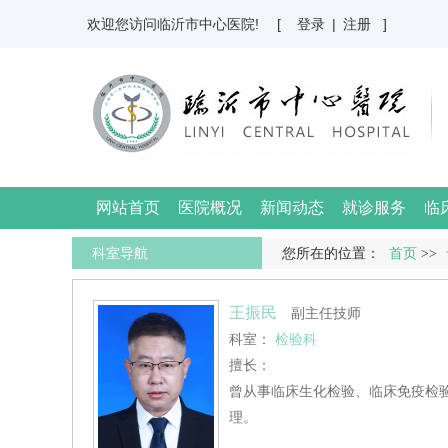
欢迎您访问临沂市中心医院!
[ 登录
|
注册 ]
网站首页
医院概况
新闻动态
就诊服务
临
科室导航
您所在的位置：
首页
>>
王振民
副主任技师
科室：
检验科
擅长：
曾从事临床生化检验、临床免疫检
理。