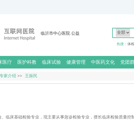
临沂市中心医院.公益
热搜：
体
床医疗
医护科教
临床试验
健康管理
中医药文化
党团
专家介绍
>>
王振民
验、临床基础检验专业，现主要从事急诊检验专业，擅长临床检验质量控