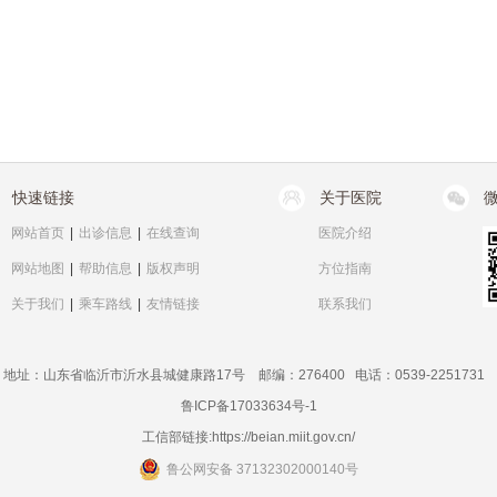
快速链接
关于医院
网站首页
|
出诊信息
|
在线查询
医院介绍
网站地图
|
帮助信息
|
版权声明
方位指南
关于我们
|
乘车路线
|
友情链接
联系我们
地址：山东省临沂市沂水县城健康路17号 邮编：276400 电话：0539-2251731
鲁ICP备17033634号-1
工信部链接:
https://beian.miit.gov.cn/
鲁公网安备 37132302000140号