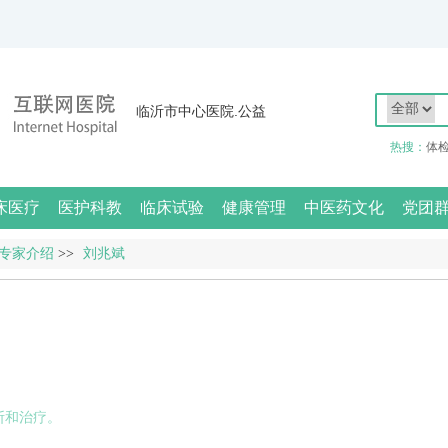
临沂市中心医院.公益
热搜：
体
床医疗
医护科教
临床试验
健康管理
中医药文化
党团
专家介绍
>>
刘兆斌
断和治疗。