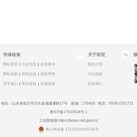
快速链接
关于医院
网站首页
|
出诊信息
|
在线查询
医院介绍
网站地图
|
帮助信息
|
版权声明
方位指南
关于我们
|
乘车路线
|
友情链接
联系我们
地址：山东省临沂市沂水县城健康路17号 邮编：276400 电话：0539-2251731
鲁ICP备17033634号-1
工信部链接:
https://beian.miit.gov.cn/
鲁公网安备 37132302000140号