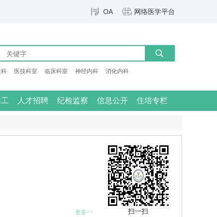
OA
网络医学平台
检科
医技科室
临床科室
神经内科
消化内科
群工
人才招聘
纪检监察
信息公开
住培专栏
扫一扫
更多>>