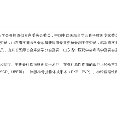
药学会脊柱微创专家委员会委员，中国中西医结合学会
骨科
微创专家委
任委员，山东省疼痛医学会颈肩腰腿痛专业委员会副主任委员，临沂市
疼
委员，山东省医师协会疼痛学分会委员，山东省中医药学会疼痛学委员会
和治疗。主攻脊柱疾病微创治手术疗，在脊柱源性疼痛的诊疗上经验丰
ndo-LSCD、UBE等）、胸腰椎骨折椎体成形术（PKP、PVP）、神经病理