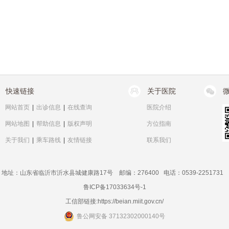
快速链接
关于医院
网站首页
|
出诊信息
|
在线查询
医院介绍
网站地图
|
帮助信息
|
版权声明
方位指南
关于我们
|
乘车路线
|
友情链接
联系我们
地址：山东省临沂市沂水县城健康路17号 邮编：276400 电话：0539-2251731
鲁ICP备17033634号-1
工信部链接:
https://beian.miit.gov.cn/
鲁公网安备 37132302000140号