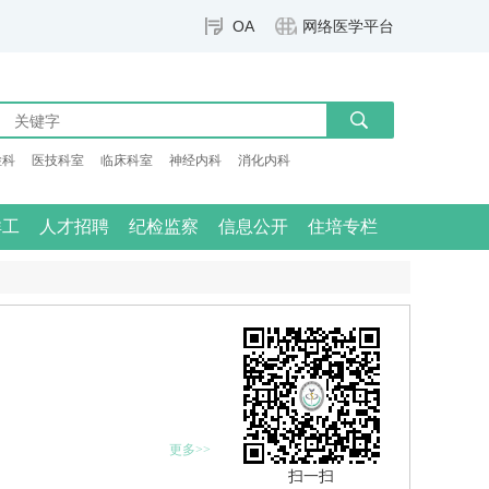
OA
网络医学平台
检科
医技科室
临床科室
神经内科
消化内科
群工
人才招聘
纪检监察
信息公开
住培专栏
更多>>
扫一扫