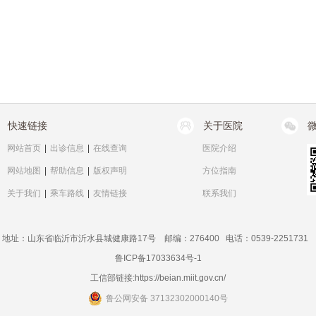
快速链接
关于医院
网站首页
|
出诊信息
|
在线查询
医院介绍
网站地图
|
帮助信息
|
版权声明
方位指南
关于我们
|
乘车路线
|
友情链接
联系我们
地址：山东省临沂市沂水县城健康路17号 邮编：276400 电话：0539-2251731
鲁ICP备17033634号-1
工信部链接:
https://beian.miit.gov.cn/
鲁公网安备 37132302000140号