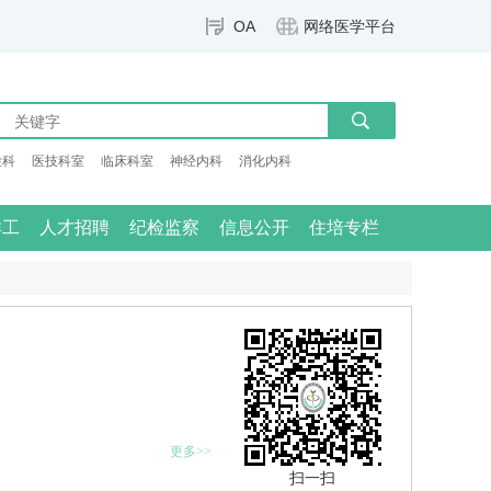
OA
网络医学平台
检科
医技科室
临床科室
神经内科
消化内科
群工
人才招聘
纪检监察
信息公开
住培专栏
更多>>
扫一扫