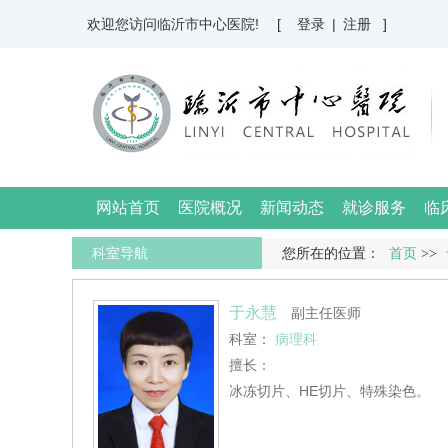
欢迎您访问临沂市中心医院!
[ 登录
|
注册 ]
网站首页
医院概况
新闻动态
就诊服务
临
科室导航
您所在的位置：
首页
>>
于永慧
副主任医师
科室：
病理科
擅长：
冰冻切片、HE切片、特殊染色。